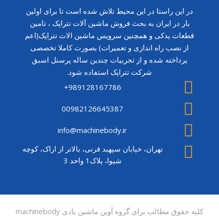
در این راستا در این محیط تلاش شده است تا برای اولین
بار در ایران به بحث فروش ماشین آلات تتراپک ، تامین
قطعات یدکی و همچنین سرویس ماشین الات تتراپک(اعم
از نصب راه اندازی و تعمیرات) بصورت کاملا تخصصی
پرداخته شده و از تجربیات چندین ساله پرسنل اسبق
شرکت تتراپک استفاده شود.
989128167786+
00982126645387
info@machinebody.ir
تهران، خیابان سپهبد قرنی، بالاتر از اراک، کوچه
شیوا، پلاک1 واحد 3
کلیه حقوق مطالب برای گروه آوین ماشین بادی machinebody