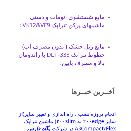
مایع شستشوی اتومات و دستی
ماشینهای پرکن تتراپک VK12&VF9 :
مایع ریل خشک ( بدون مصرف اب)
خطوط تتراپک DLT-333 با راندومان
بالا و مصرف پایین:
آخــرین خبــرها
انجام پروژه نصب ، راه اندازی و تغییر سایز(از
سایز ۲۰۰edge به ۲۰۰slim) ماشین تتراپک
A3Compact/Flex در شرکت
پگاه فارس