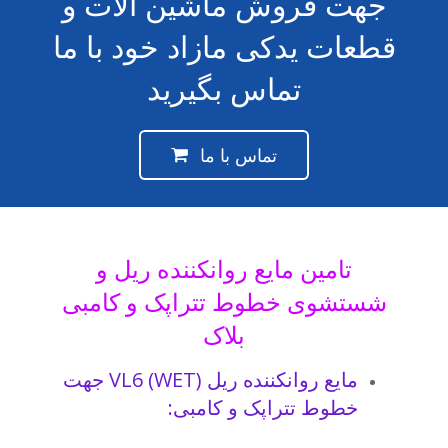
جهت فروش ماشین آلات و
قطعات یدکی مازاد خود با ما
تماس بگیرید
تماس با ما
تامین مایع روانکننده ریل و
شستشوی خطوط تتراپک و کامبی
بلاک
مایع روانکننده ریل (WET) VL6 جهت
خطوط تتراپک و کامبی: