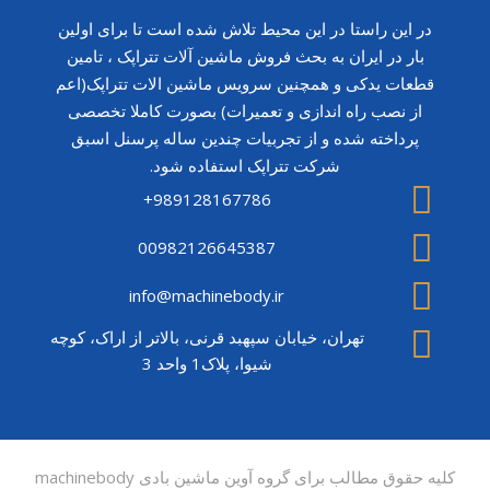
در این راستا در این محیط تلاش شده است تا برای اولین
بار در ایران به بحث فروش ماشین آلات تتراپک ، تامین
قطعات یدکی و همچنین سرویس ماشین الات تتراپک(اعم
از نصب راه اندازی و تعمیرات) بصورت کاملا تخصصی
پرداخته شده و از تجربیات چندین ساله پرسنل اسبق
شرکت تتراپک استفاده شود.
989128167786+
00982126645387
info@machinebody.ir
تهران، خیابان سپهبد قرنی، بالاتر از اراک، کوچه
شیوا، پلاک1 واحد 3
کلیه حقوق مطالب برای گروه آوین ماشین بادی machinebody